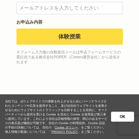
お申込み内容
体験授業
※フォーム入力後の自動返信メールは申込フォームサービスの
委託先である株式会社POPER（Comiru運営会社）から送信さ
れます
当社では、(i)ウェブサイトでの体験を向上させるためにパーソナライズさ
れたコンテンツや広告を提供すること、及び(ii)当社ウェブサイトを改善さ
せるためにウェブサイトのトラフィックを分析することを目的に、サード
パーティーから提供を受ける Cookie を含めた Cookie を使用及び第三者
OK
へ提供しています。これにより当社は詳細情報の保存、関心のあるサービ
スの表示及び継続が可能です。当社の Cookie の利用目的、Cookie 設定
の手続の詳細については、当社の「
Cookie ポリシー
」をご覧ください。
個人情報の取扱いについては、「
PRIVACY POLICY
」をご覧ください。