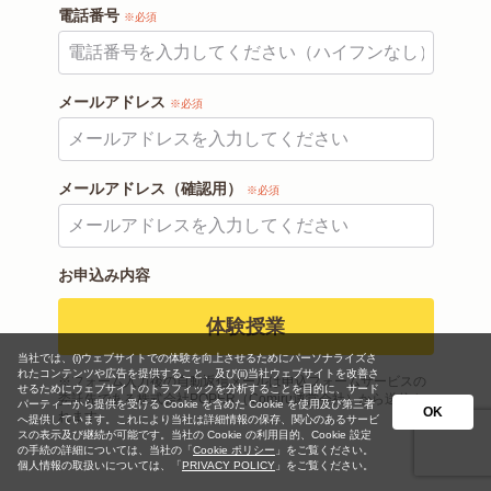
電話番号
※必須
メールアドレス
※必須
メールアドレス（確認用）
※必須
お申込み内容
体験授業
当社では、(i)ウェブサイトでの体験を向上させるためにパーソナライズさ
れたコンテンツや広告を提供すること、及び(ii)当社ウェブサイトを改善さ
※フォーム入力後の自動返信メールは申込フォームサービスの
せるためにウェブサイトのトラフィックを分析することを目的に、サード
委託先である株式会社POPER（Comiru運営会社）から送信さ
パーティーから提供を受ける Cookie を含めた Cookie を使用及び第三者
OK
れます
へ提供しています。これにより当社は詳細情報の保存、関心のあるサービ
スの表示及び継続が可能です。当社の Cookie の利用目的、Cookie 設定
の手続の詳細については、当社の「
Cookie ポリシー
」をご覧ください。
個人情報の取扱いについては、「
PRIVACY POLICY
」をご覧ください。