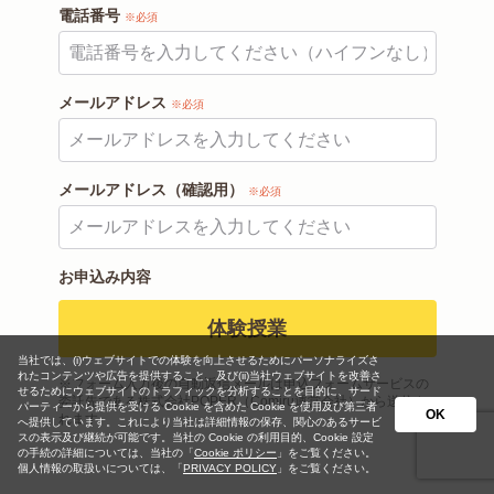
電話番号
※必須
メールアドレス
※必須
メールアドレス（確認用）
※必須
お申込み内容
体験授業
当社では、(i)ウェブサイトでの体験を向上させるためにパーソナライズさ
れたコンテンツや広告を提供すること、及び(ii)当社ウェブサイトを改善さ
※フォーム入力後の自動返信メールは申込フォームサービスの
せるためにウェブサイトのトラフィックを分析することを目的に、サード
委託先である株式会社POPER（Comiru運営会社）から送信さ
パーティーから提供を受ける Cookie を含めた Cookie を使用及び第三者
OK
れます
へ提供しています。これにより当社は詳細情報の保存、関心のあるサービ
スの表示及び継続が可能です。当社の Cookie の利用目的、Cookie 設定
の手続の詳細については、当社の「
Cookie ポリシー
」をご覧ください。
個人情報の取扱いについては、「
PRIVACY POLICY
」をご覧ください。