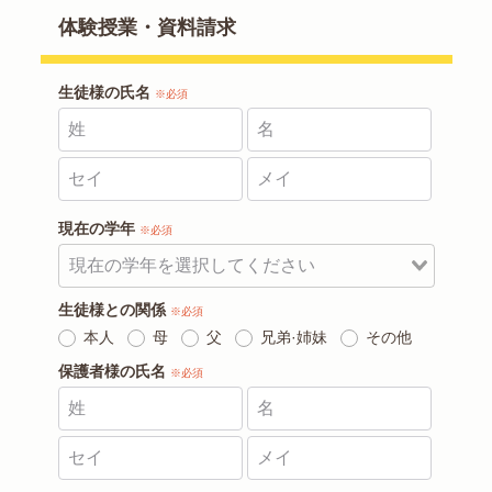
体験授業・資料請求
生徒様の氏名
※必須
現在の学年
※必須
生徒様との関係
※必須
本人
母
父
兄弟·姉妹
その他
保護者様の氏名
※必須