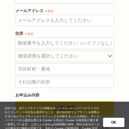
メールアドレス
※必須
住所
※必須
お申込み内容
体験授業
当社では、(i)ウェブサイトでの体験を向上させるためにパーソナライズさ
れたコンテンツや広告を提供すること、及び(ii)当社ウェブサイトを改善さ
せるためにウェブサイトのトラフィックを分析することを目的に、サード
パーティーから提供を受ける Cookie を含めた Cookie を使用及び第三者
OK
※フォーム入力後の自動返信メールは申込フォームサービスの
へ提供しています。これにより当社は詳細情報の保存、関心のあるサービ
委託先である株式会社POPER（Comiru運営会社）から送信さ
スの表示及び継続が可能です。当社の Cookie の利用目的、Cookie 設定