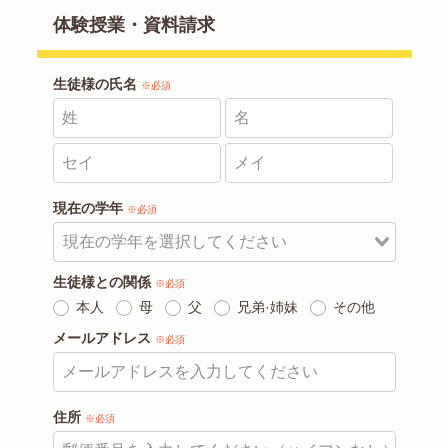
体験授業・資料請求
生徒様の氏名
※必須
現在の学年
※必須
生徒様との関係
※必須
本人
母
父
兄弟·姉妹
その他
メールアドレス
※必須
住所
※必須